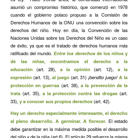
asumió un compromiso histórico, que comenzó en 1978
cuando el gobierno polaco propuso a la Comisión de
Derechos Humanos de la ONU una convención sobre los
derechos del niño. Hoy en día, la Convención de las
Naciones Unidas sobre los Derechos del Niño es un caso
de éxito, ya que es el tratado de derechos humanos más
ratificado del mundo
.
Entre los derechos
de los niños y
de las niñas, encontramos el derecho a la
educación
(art. 28),
a la opinión
(art. 12),
a la
expresión
(art. 13),
al juego
(art. 31)
¡bendito juego!
A la
protección en guerras
(art. 38),
a la prevención de la
trata
(art. 35),
a la protección contra las drogas
(art.
33),
y a conocer sus propios derechos
(art. 42)
.
Hay un derecho especialmente interesante, el derecho
al pleno desarrollo.
A germinar. A florecer.
El estado
debe garantizar en la máxima medida posible el desarrollo
del niño y de la niña (art 6). El artículo 29 refuerza la misma