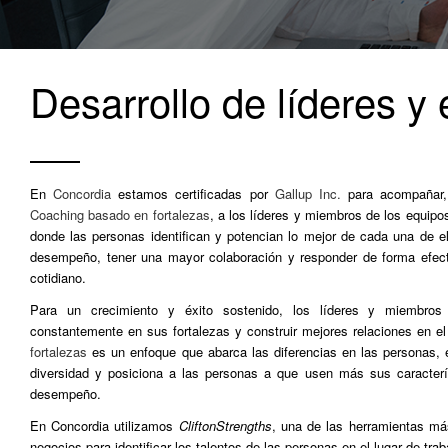
Desarrollo de líderes y
En
Concordia
estamos certificadas por
Gallup Inc.
para acompañar
Coaching basado en fortalezas
, a los líderes y miembros de los equipos
donde las personas identifican y potencian lo mejor de cada una de el
desempeño, tener una mayor colaboración y responder de forma efecti
cotidiano.
Para un crecimiento y éxito sostenido, los líderes y miembros 
constantemente en sus fortalezas y construir mejores relaciones en e
fortalezas
es un enfoque que abarca las diferencias en las personas, e
diversidad y posiciona a las personas a que usen más sus caracterí
desempeño.
En Concordia utilizamos
CliftonStrengths
, una de las herramientas má
negocios para identificar los talentos de las personas en el lugar de trab